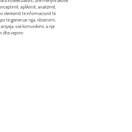
uara intelektualisht, dhe mënyrë aktive
nceptimit, aplikimit, analizimit,
o vlerësimit të informacionit të
po të gjeneruar nga, observimi,
, arsyeja, ose komunikimi, si një
m dhe veprim