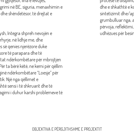
i gjyqësor, liria e lëvizjes,
procese të disiplin
ntegrimi në BE, siguria, menaxhimin e
dhe e shkathtë e ko
 dhe shëndetësor, të drejtat e
sintetizimit dhe/ap
grumbulluar nga, a
përvoja, reflektimi
sh, Integra shpreh nevojën e
udhëzues për besi
yrje, në lidhje me, dhe
s së qenies njerëzore duke
sore të parapara dhe të
tat ndërkombëtare për mbrojtjen
. Për ta bërë këtë, ne kemi për qëllim
jinë ndërkombëtare “Loesje” për
k. Një nga qëllimet e
të sensi i të shkruarit dhe të
eagimi i duhur karshi problemeve të
OBJEKTIVA E PËRGJITHSHME E PROJEKTIT