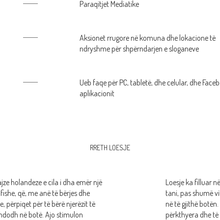
Paraqitjet Mediatike
Aksionet rrugore në komuna dhe lokacione të
ndryshme për shpërndarjen e sloganeve
Ueb faqe për PC, tabletë, dhe celular, dhe Face
aplikacionit
RRETH LOESJE
ajze holandeze e cila i dha emër një
Loesje ka filluar 
fishe, që, me anë të bërjes dhe
tani, pas shumë vi
, përpiqet për të bërë njerëzit të
në të gjithë botën.
ndodh në botë. Ajo stimulon
përkthyera dhe të