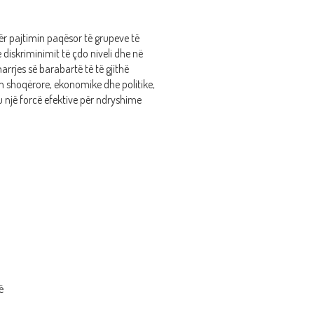
ër pajtimin paqësor të grupeve të
 e diskriminimit të çdo niveli dhe në
arrjes së barabartë të të gjithë
n shoqërore, ekonomike dhe politike,
 një forcë efektive për ndryshime
ë