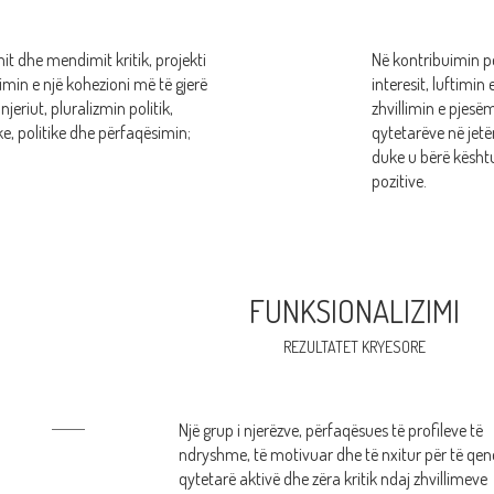
 dhe mendimit kritik, projekti
Në kontribuimin p
limin e një kohezioni më të gjerë
interesit, luftimin
njeriut, pluralizmin politik,
zhvillimin e pjesëm
, politike dhe përfaqësimin;
qytetarëve në jetë
duke u bërë kështu
pozitive.
FUNKSIONALIZIMI
REZULTATET KRYESORE
Një grup i njerëzve, përfaqësues të profileve të
ndryshme, të motivuar dhe të nxitur për të qen
qytetarë aktivë dhe zëra kritik ndaj zhvillimeve