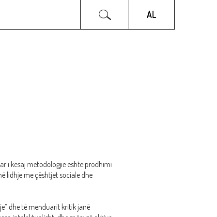
OJQ INTEGRA
PARTNERËT
AL
ar i kësaj metodologjie është prodhimi
 në lidhje me çështjet sociale dhe
e” dhe të menduarit kritik janë