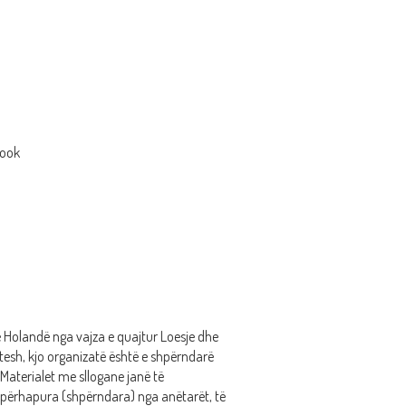
book
në Holandë nga vajza e quajtur Loesje dhe
tesh, kjo organizatë është e shpërndarë
 Materialet me sllogane janë të
 përhapura (shpërndara) nga anëtarët, të