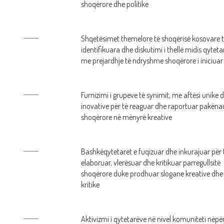
shoqërore dhe politike
Shqetësimet themelore të shoqërisë kosovare 
identifikuara dhe diskutimi i thellë midis qytet
me prejardhje të ndryshme shoqërore i iniciuar
Furnizimi i grupeve të synimit, me aftësi unike 
inovative për të reaguar dhe raportuar pakëna
shoqërore në mënyrë kreative
Bashkëqytetaret e fuqizuar dhe inkurajuar për 
elaboruar, vlerësuar dhe kritikuar parregullsitë
shoqërore duke prodhuar slogane kreative dhe
kritike
Aktivizmi i qytetarëve në nivel komuniteti nëpë