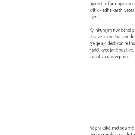
njerëzit të formojnë men
kritik – edhe karshi vete
lajmit.
Ky inkurajim nuk bëhet p
librave të mëdha, por du
gjë që ajo dëshiron të tho
Fjalët kyçe janë pozitive,
iniciativa dhe veprimi.
Në praktikë, metoda më
për të grumbulluar ide të