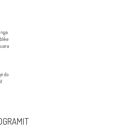
 nga
blike
tuara
o partnerëve të projektit.
që do
it
OGRAMIT