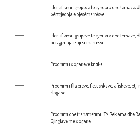
Identifikimi i grupeve të synuara dhe temave, 
përzgjedhja e pjesëmarrësve
Identifikimi i grupeve të synuara dhe temave, 
përzgjedhja e pjesëmarrësve
Prodhimi i sloganeve kritike
Prodhimi i fllajerëve, fletushkave, afisheve, etj.
slogane
Prodhimi dhe transmetimi i TV Reklama dhe R
Gjinglave me slogane