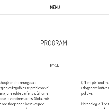
GALERIA
MULTIMEDIA
MENU
PROGRAMI
HYRJE
 shoqëror dhe mungesa e
Qëllimi përfundimt
gjidhjes (zgjidhjes së problemeve)
i sloganeve kritike
ëria jonë është varfërisht (shumë
politike.
oceset e vendimmarrjes. Sfidat më
je me shoqërinë e Kosovës janë
Metodologjia “Loesj