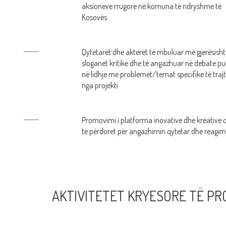
aksioneve rrugore në komuna të ndryshme të
Kosovës
Qytetarët dhe akterët të mbuluar më gjerësisht
sloganet kritike dhe të angazhuar në debate pu
në lidhje me problemet/temat specifike të traj
ndrimet dhe mendimet e shprehura në sllogane, nuk reflektojnë ato të Integra-s ap
nga projekti
Promovimi i platforma inovative dhe kreative 
të përdoret për angazhimin qytetar dhe reagim
AKTIVITETET KRYESORE TË PR