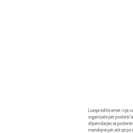
Loesje është emër i një v
organizate për posterë/a
shpërndarjes së posterëve
mendojnë për atë që po 