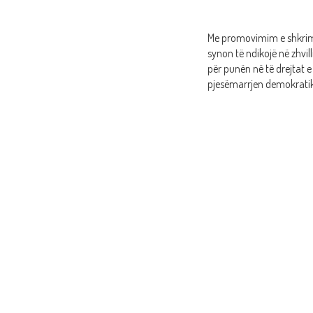
Me promovimim e shkrimit
synon të ndikojë në zhvil
për punën në të drejtat e 
pjesëmarrjen demokratike