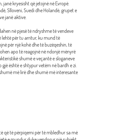
, janë kryesisht që jetojnë në Evropë.
ë, Slloveni, Suedi dhe Holandë, grupet e
e janë aktive.
dahen në pjesë të ndryshme të vendeve
 lehtë për tu arritur, ku mund të
jnë për një kohë dhe të buzëqeshin, të
ohen apo të reagojnë në ndonjë mënyrë
rakteristikë shumë e veçantë e sloganeve
o gjë është e shtypur vetëm në bardh e zi.
shumë më lirë dhe shumë më interesante
htë që të përpiqemi për të mbledhur sa më
jetë e mundur duke vendosur një subjekt