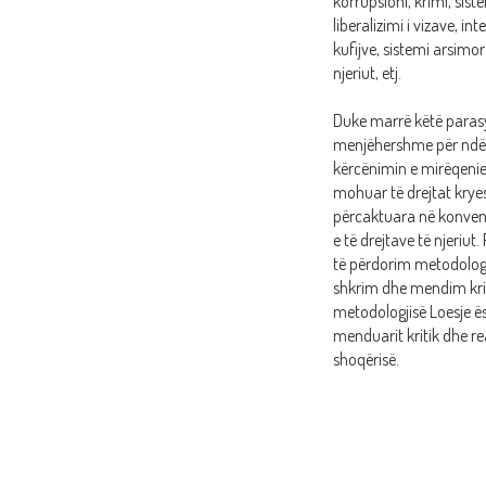
korrupsioni, krimi, sistem
liberalizimi i vizave, i
kufijve, sistemi arsimor
njeriut, etj.
Duke marrë këtë parasy
menjëhershme për ndërh
kërcënimin e mirëqenie
mohuar të drejtat krye
përcaktuara në konven
e të drejtave të njeriut
të përdorim metodolog
shkrim dhe mendim kriti
metodologjisë Loesje ësh
menduarit kritik dhe r
shoqërisë.