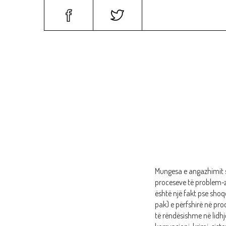
BALLINA
PROGRAMI
Mungesa e angazhimit
proceseve të problem-z
është një fakt pse shoq
pak) e përfshirë në pr
të rëndësishme në lidh