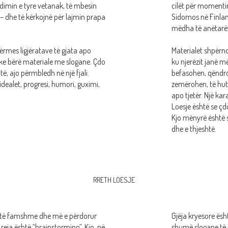
dimin e tyre vetanak, të mbesin
cilët për momentin
s – dhe të kërkojnë për lajmin prapa
Sidomos në Finland
mëdha të anëtarëv
ërmes ligjëratave të gjata apo
Materialet shpërn
ke bërë materiale me slogane. Çdo
ku njerëzit janë më
të, ajo përmbledh në një fjali.
befasohen, qëndro
 idealet, progresi, humori, guximi,
zemërohen, të hut
apo tjetër. Një ka
Loesje është se çd
Kjo mënyrë është 
dhe e thjeshtë.
RRETH LOESJE
 të famshme dhe më e përdorur
Gjëja kryesore ës
 reja është “brainstorming”. Kjo, në
shumë slogane të 