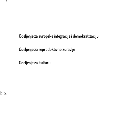
gani, stavovi i mišljenja izrazili od slogan, ne predstavljaju stavove Integra ili proj
Odeljenje za evropske integracije i demokratizaciju
Odeljenje za reproduktivno zdravlje
Odeljenje za kulturu
b.b.