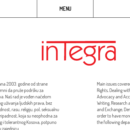
GALERIJA
MULTIMEDIJA
MENU
na 2003. godine od strane
Main issues covere
remni da pruže podršku za
Rights, Dealing wit
va. Naš rad je vođen načelom
Advocacy and Accou
g uživanja ljudskih prava, bez
Writing, Research 
nost, rasu, religiju, pol, seksualnu
and Exchange, Dem
u pripadnost, koja su neophodna za
order to have more
g i tolerantnog Kosova, potpuno
the following dep
u zajednicu.