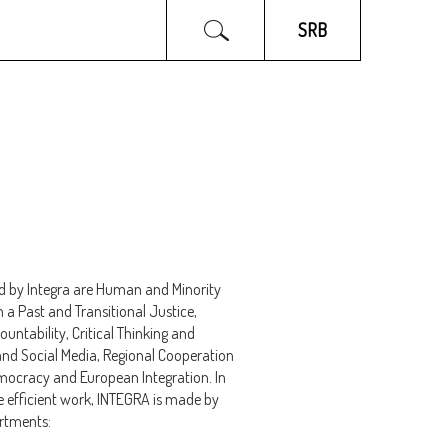
INTEGRA NVO
PARTNERI
SRB
d by Integra are Human and Minority
h a Past and Transitional Justice,
ntability, Critical Thinking and
and Social Media, Regional Cooperation
ocracy and European Integration. In
 efficient work, INTEGRA is made by
artments: