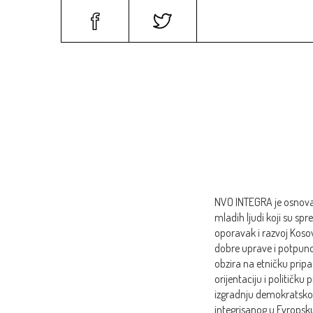
NASLOVNA
PROGRAM
NVO INTEGRA je osnova
mladih ljudi koji su sp
oporavak i razvoj Koso
dobre uprave i potpuno
obzira na etničku pripad
orijentaciju i političk
izgradnju demokratsko
integrisanog u Evropsk