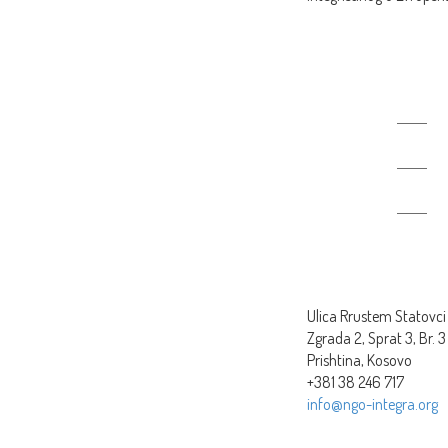
Proizvedeni slo
Ulica Rrustem Statovci 
Zgrada 2, Sprat 3, Br. 3
Prishtina, Kosovo
+381 38 246 717
info@ngo-integra.org